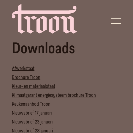
Downloads
Afwerkstaat
Brochure Troon
Kleur- en materiaalstaat
Klimaatgarant energiesysteem brochure Troon
Keukenaanbod Troon
Nieuwsbrief 17 januari
Nieuwsbrief 23 januari
Nieuwsbrief 28 januari