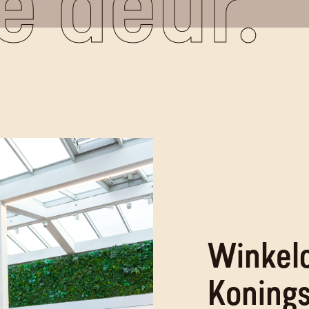
e deur.
Winkel
Koning