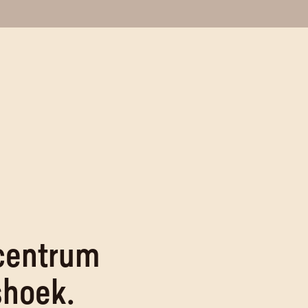
centrum
shoek.